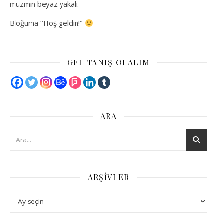
müzmin beyaz yakalı.
Bloğuma ‘’Hoş geldin!’’
GEL TANIŞ OLALIM
ARA
ARŞIVLER
Arşivler