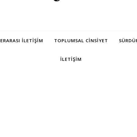
LERARASI İLETIŞIM
TOPLUMSAL CINSIYET
SÜRDÜR
İLETIŞIM