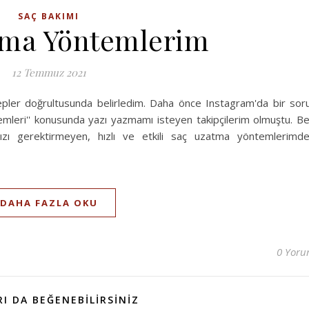
SAÇ BAKIMI
tma Yöntemlerim
12 Temmuz 2021
pler doğrultusunda belirledim. Daha önce Instagram'da bir sor
leri'' konusunda yazı yazmamı isteyen takipçilerim olmuştu. B
ı gerektirmeyen, hızlı ve etkili saç uzatma yöntemlerimd
DAHA FAZLA OKU
0 Yor
I DA BEĞENEBILIRSINIZ