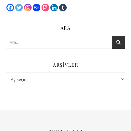
ARA
ARŞIVLER
Arşivler