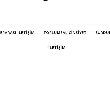
LERARASI İLETIŞIM
TOPLUMSAL CINSIYET
SÜRDÜR
İLETIŞIM