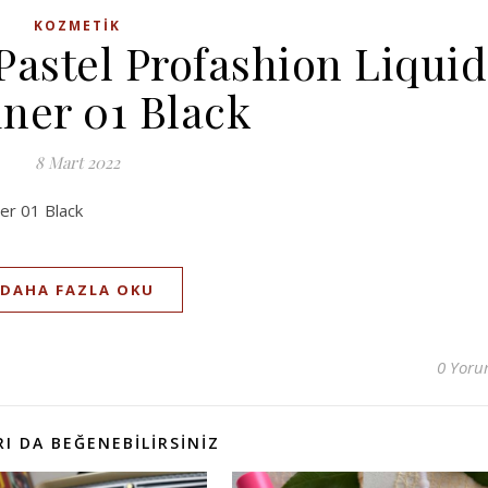
KOZMETIK
Pastel Profashion Liquid
iner 01 Black
8 Mart 2022
ner 01 Black
DAHA FAZLA OKU
0 Yor
I DA BEĞENEBILIRSINIZ