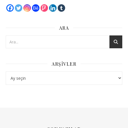
ARA
ARŞIVLER
Arşivler