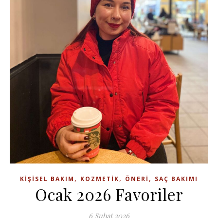
,
,
,
KIŞISEL BAKIM
KOZMETIK
ÖNERI
SAÇ BAKIMI
Ocak 2026 Favoriler
6 Şubat 2026