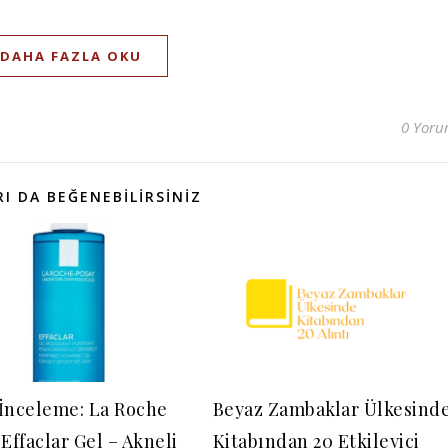
DAHA FAZLA OKU
0 Yor
I DA BEĞENEBILIRSINIZ
İnceleme: La Roche
Beyaz Zambaklar Ülkesind
Effaclar Gel – Akneli
Kitabından 20 Etkileyici