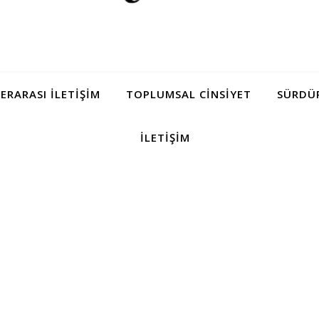
LERARASI İLETIŞIM
TOPLUMSAL CINSIYET
SÜRDÜR
İLETIŞIM