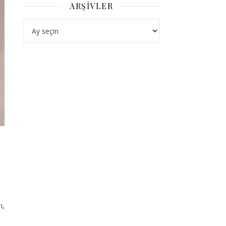
ARŞIVLER
Arşivler
ı,