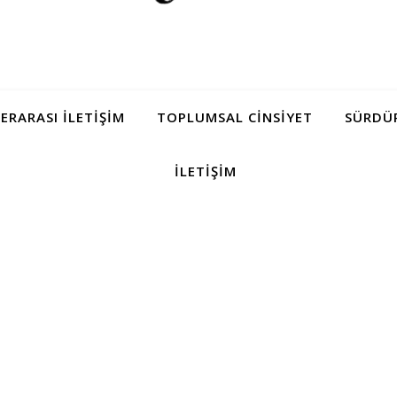
LERARASI İLETIŞIM
TOPLUMSAL CINSIYET
SÜRDÜR
İLETIŞIM