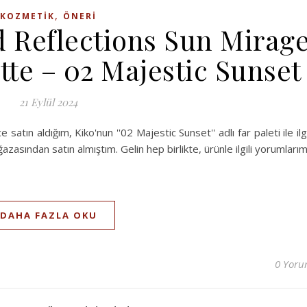
,
KOZMETIK
ÖNERI
d Reflections Sun Mirag
te – 02 Majestic Sunset
21 Eylül 2024
satın aldığım, Kiko'nun ''02 Majestic Sunset'' adlı far paleti ile ilgi
sından satın almıştım. Gelin hep birlikte, ürünle ilgili yorumları
DAHA FAZLA OKU
0 Yor