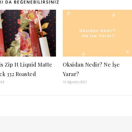
I DA BEĞENEBILIRSINIZ
s Zip It Liquid Matte
Oksidan Nedir? Ne İşe
ick 332 Roasted
Yarar?
024
13 Ağustos 2021