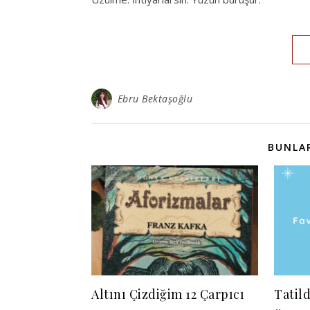
Ebru Bektaşoğlu
BUNLAR
Altını Çizdiğim 12 Çarpıcı
Tatil