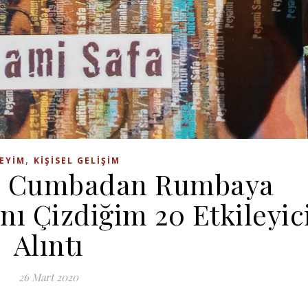
,
EYIM
KIŞISEL GELIŞIM
 – Cumbadan Rumbaya
ı Çizdiğim 20 Etkileyic
Alıntı
26 Mart 2020