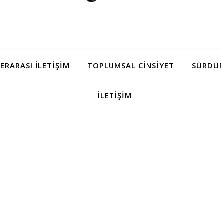
LERARASI İLETIŞIM
TOPLUMSAL CINSIYET
SÜRDÜR
İLETIŞIM