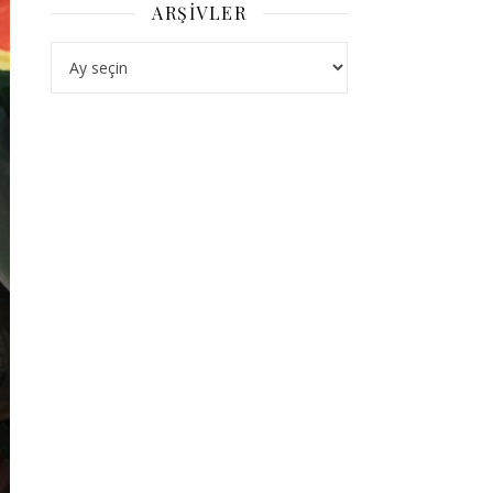
ARŞIVLER
Arşivler