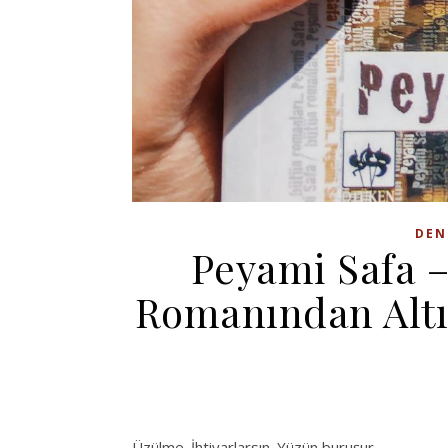
DEN
Peyami Safa
Romanından Altın
Üzülme. İhtiyarlarsın. Yüzün buruşur.