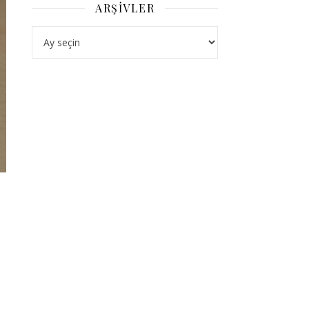
ARŞIVLER
Arşivler