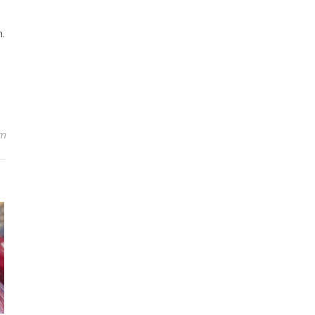
m.
um