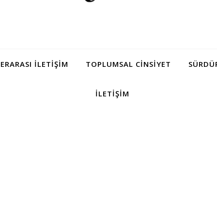
LERARASI İLETIŞIM
TOPLUMSAL CINSIYET
SÜRDÜR
İLETIŞIM