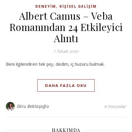
,
DENEYIM
KIŞISEL GELIŞIM
Albert Camus – Veba
Romanından 24 Etkileyici
Alıntı
7 Nisan 2020
Beni ilgilendiren tek şey, dedim, iç huzuru bulmak.
DAHA FAZLA OKU
Ebru Bektaşoğlu
4 Yorumlar
HAKKIMDA