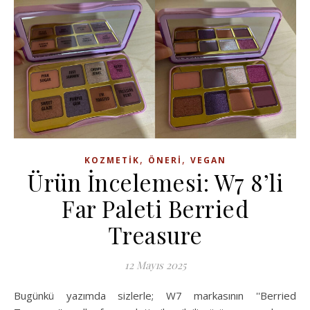
,
,
KOZMETIK
ÖNERI
VEGAN
Ürün İncelemesi: W7 8’li
Far Paleti Berried
Treasure
12 Mayıs 2025
Bugünkü yazımda sizlerle; W7 markasının ''Berried