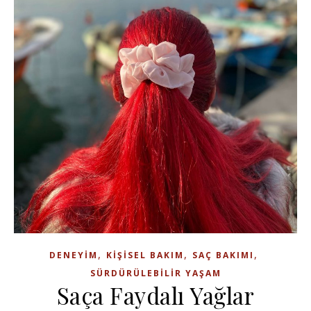
,
,
,
DENEYIM
KIŞISEL BAKIM
SAÇ BAKIMI
SÜRDÜRÜLEBILIR YAŞAM
Saça Faydalı Yağlar