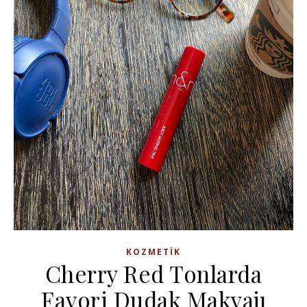
KOZMETIK
Cherry Red Tonlarda
Favori Dudak Makyajı