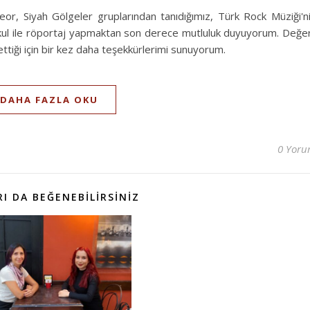
eor, Siyah Gölgeler gruplarından tanıdığımız, Türk Rock Müziği'n
ukul ile röportaj yapmaktan son derece mutluluk duyuyorum. Değer
ettiği için bir kez daha teşekkürlerimi sunuyorum.
DAHA FAZLA OKU
0 Yor
I DA BEĞENEBILIRSINIZ