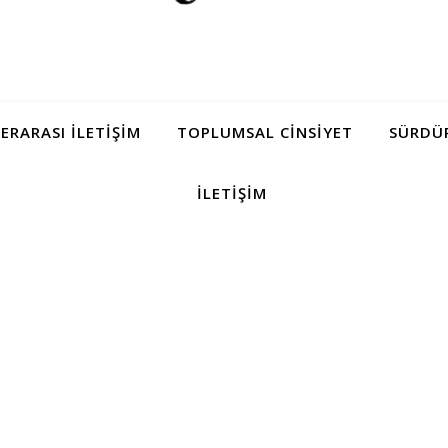
LERARASI İLETIŞIM
TOPLUMSAL CINSIYET
SÜRDÜR
İLETIŞIM