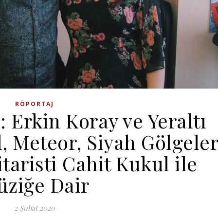
RÖPORTAJ
 Erkin Koray ve Yeraltı
, Meteor, Siyah Gölgele
taristi Cahit Kukul ile
ziğe Dair
2 Şubat 2020