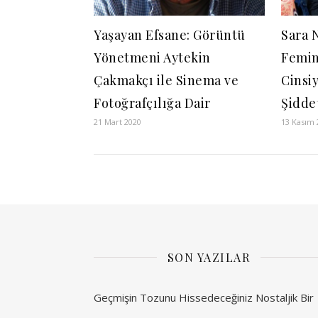
Yaşayan Efsane: Görüntü
Sara 
Yönetmeni Aytekin
Femin
Çakmakçı ile Sinema ve
Cinsiy
Fotoğrafçılığa Dair
Şidde
21 Mart 2020
13 Kasım 
SON YAZILAR
Geçmişin Tozunu Hissedeceğiniz Nostaljik Bir