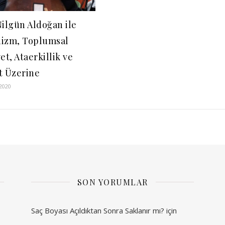
Nilgün Aldoğan ile
izm, Toplumsal
et, Ataerkillik ve
t Üzerine
2020
SON YORUMLAR
Saç Boyası Açıldıktan Sonra Saklanır mı?
için