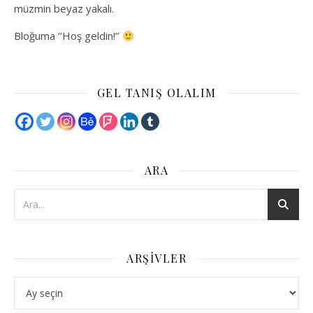
müzmin beyaz yakalı.
Bloğuma ‘’Hoş geldin!’’
GEL TANIŞ OLALIM
ARA
ARŞIVLER
Arşivler