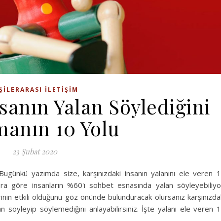
ŞILERARASI İLETIŞIM
sanın Yalan Söylediğini
anın 10 Yolu
23 Şubat 2020
ugünkü yazımda size, karşınızdaki insanın yalanını ele veren 
ara göre insanların %60'ı sohbet esnasında yalan söyleyebiliyo
inin etkili olduğunu göz önünde bulunduracak olursanız karşınızda
an söyleyip söylemediğini anlayabilirsiniz. İşte yalanı ele veren 