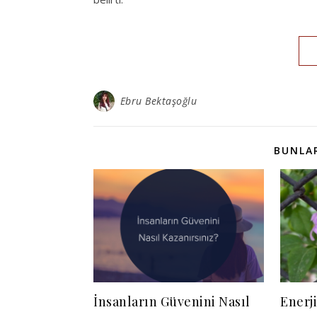
Ebru Bektaşoğlu
BUNLAR
İnsanların Güvenini Nasıl
Enerj