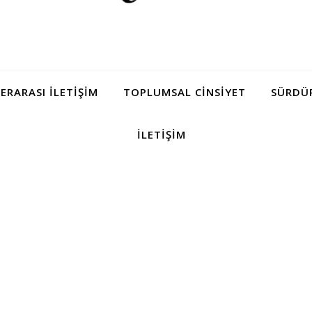
LERARASI İLETIŞIM
TOPLUMSAL CINSIYET
SÜRDÜR
İLETIŞIM