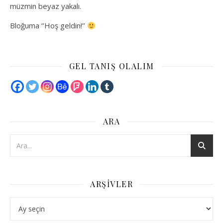
müzmin beyaz yakalı.
Bloğuma ‘’Hoş geldin!’’
GEL TANIŞ OLALIM
ARA
ARŞIVLER
Arşivler