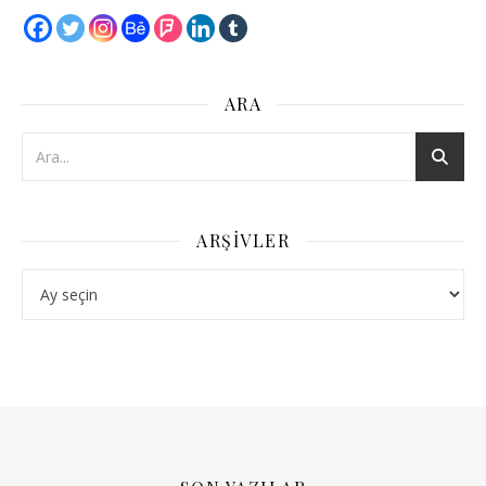
ARA
ARŞIVLER
Arşivler