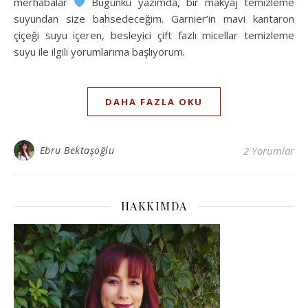
merhabalar
Bugünkü yazımda, bir makyaj temizleme
suyundan size bahsedeceğim. Garnier‘in mavi kantaron
çiçeği suyu içeren, besleyici çift fazlı micellar temizleme
suyu ile ilgili yorumlarıma başlıyorum.
DAHA FAZLA OKU
Ebru Bektaşoğlu
2 Yorumlar
HAKKIMDA