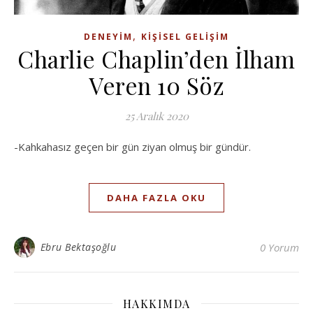
,
DENEYIM
KIŞISEL GELIŞIM
Charlie Chaplin’den İlham
Veren 10 Söz
25 Aralık 2020
-Kahkahasız geçen bir gün ziyan olmuş bir gündür.
DAHA FAZLA OKU
Ebru Bektaşoğlu
0 Yorum
HAKKIMDA