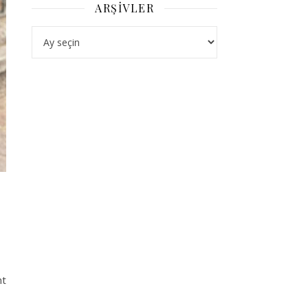
ARŞIVLER
Arşivler
nt