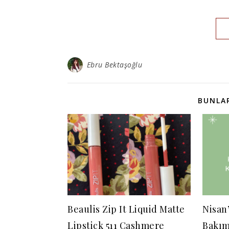
Ebru Bektaşoğlu
BUNLAR
Beaulis Zip It Liquid Matte
Nisan’
Lipstick 511 Cashmere
Bakım