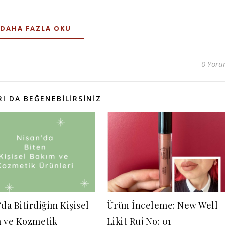
DAHA FAZLA OKU
0 Yor
I DA BEĞENEBILIRSINIZ
da Bitirdiğim Kişisel
Ürün İnceleme: New Well
 ve Kozmetik
Likit Ruj No: 01