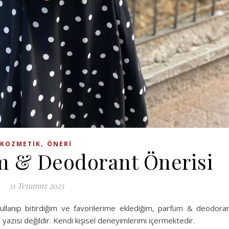
,
KOZMETIK
ÖNERI
üm & Deodorant Önerisi
31 Temmuz 2025
llanıp bitirdiğim ve favorilerime eklediğim, parfüm & deodora
i yazısı değildir. Kendi kişisel deneyimlerimi içermektedir.