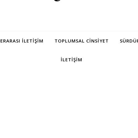
LERARASI İLETIŞIM
TOPLUMSAL CINSIYET
SÜRDÜR
İLETIŞIM