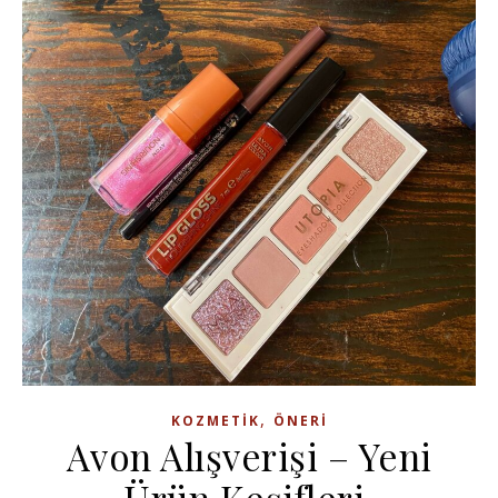
,
KOZMETIK
ÖNERI
Avon Alışverişi – Yeni
Ürün Keşifleri