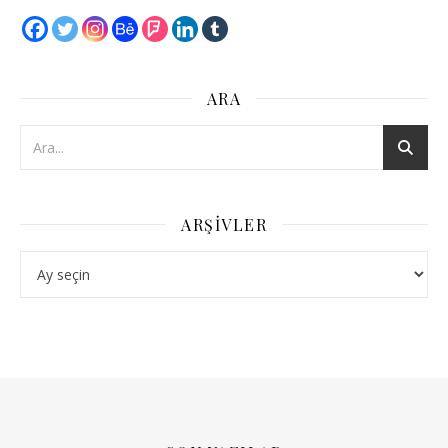
ARA
ARŞIVLER
Arşivler