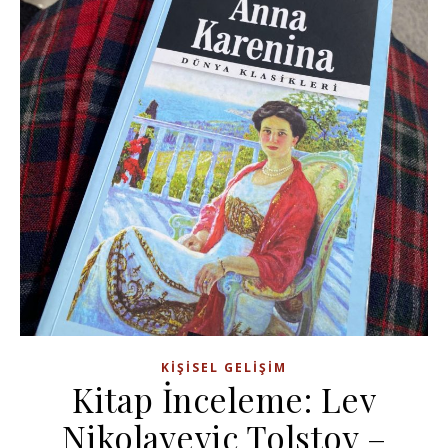
KIŞISEL GELIŞIM
Kitap İnceleme: Lev
Nikolayeviç Tolstoy –