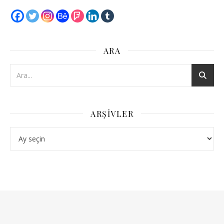
ARA
ARŞIVLER
Arşivler