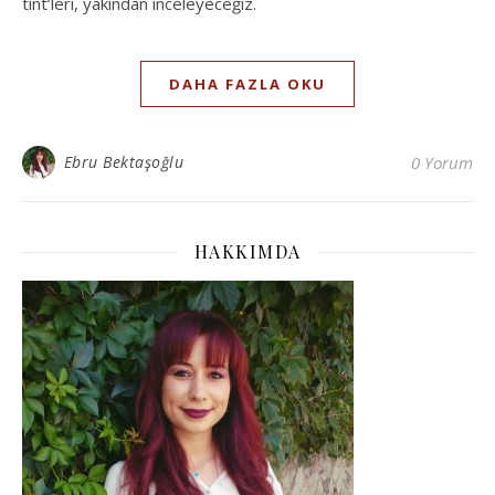
tint’leri, yakından inceleyeceğiz.
DAHA FAZLA OKU
Ebru Bektaşoğlu
0 Yorum
HAKKIMDA